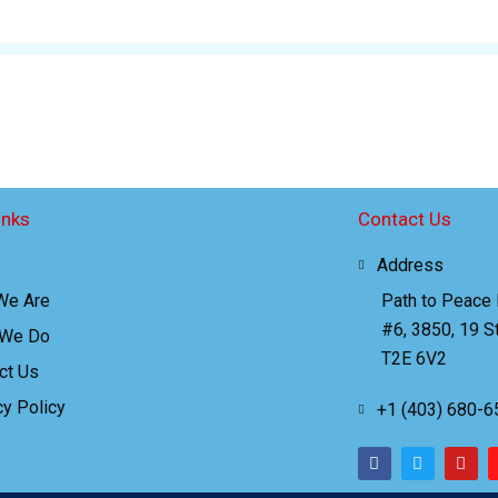
inks
Contact Us
e
Address
We Are
Path to Peace
#6, 3850, 19 St
 We Do
T2E 6V2
ct Us
cy Policy
+1 (403) 680-