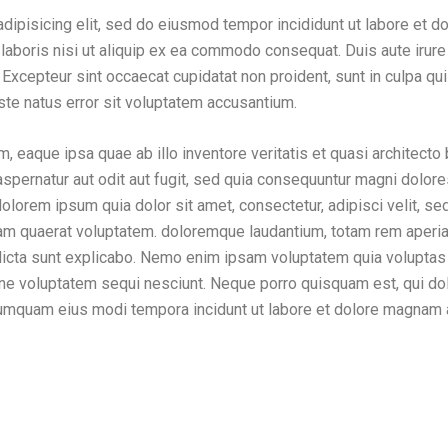
dipisicing elit, sed do eiusmod tempor incididunt ut labore et d
laboris nisi ut aliquip ex ea commodo consequat. Duis aute irure d
. Excepteur sint occaecat cupidatat non proident, sunt in culpa qui
ste natus error sit voluptatem accusantium.
 eaque ipsa quae ab illo inventore veritatis et quasi architecto
spernatur aut odit aut fugit, sed quia consequuntur magni dolor
dolorem ipsum quia dolor sit amet, consectetur, adipisci velit,
uam quaerat voluptatem. doloremque laudantium, totam rem aperia
 dicta sunt explicabo. Nemo enim ipsam voluptatem quia voluptas s
ne voluptatem sequi nesciunt. Neque porro quisquam est, qui dol
n numquam eius modi tempora incidunt ut labore et dolore magnam