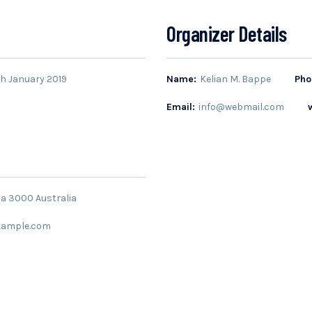
Organizer Details
h January 2019
Name:
Kelian M. Bappe
Pho
Email:
info@webmail.com
ria 3000 Australia
xample.com