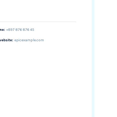
ne:
+897 876 876 45
website:
epicexample.com