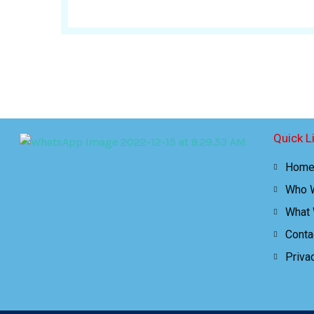
Quick L
Hom
Who 
What
Conta
Priva