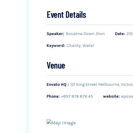
Event Details
Speaker:
Rosalina Down Jhon
Date:
25t
Keyword:
Charity, Water
Venue
Envato HQ :
121 King Street Melbourne, Victo
Phone:
+897 876 876 45
website:
epice